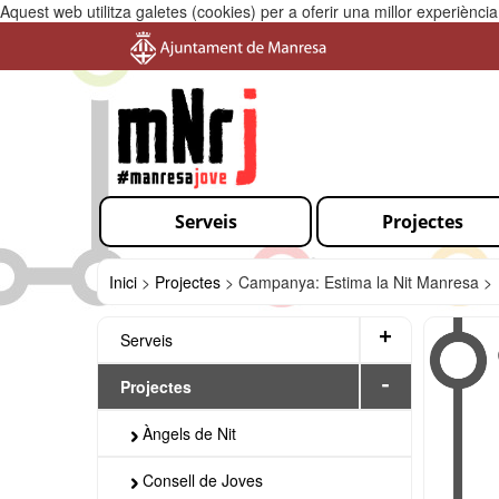
Aquest web utilitza galetes (cookies) per a oferir una millor experiènc
Serveis
Projectes
Inici
>
Projectes
>
Campanya: Estima la Nit Manresa >
+
Serveis
-
Projectes
Àngels de Nit
Consell de Joves