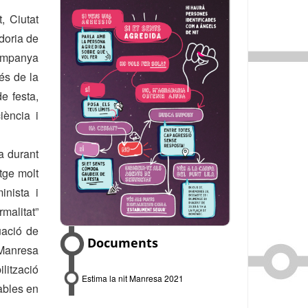
, Ciutat
doria de
campanya
és de la
de festa,
ència i
a durant
tge molt
inista i
rmalitat”
uació de
Documents
 Manresa
lització
Estima la nit Manresa 2021
ables en