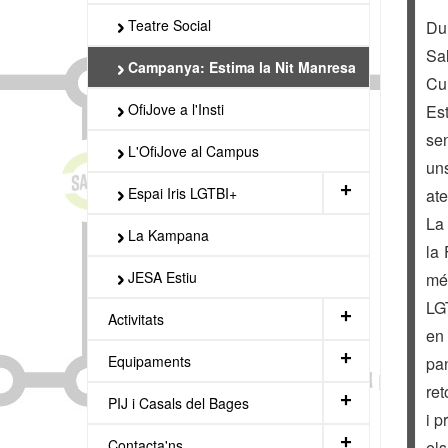
Teatre Social
Dur
Sal
Campanya: Estima la Nit Manresa
Cul
OfiJove a l'Insti
Est
sen
L'OfiJove al Campus
un
+
Espai Iris LGTBI+
ate
La
La Kampana
la 
JESA Estiu
més
LGT
+
Activitats
en 
+
Equipaments
pa
ret
+
PIJ i Casals del Bages
i p
+
Contacta'ns
els