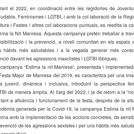
ant el 2022, en coordinació entre les regidories de Joventut
udable, Feminismes i LGTBI, i amb la col·laboració de la Regi
tura i Festes i altres col.laboracions puntuals, es reedita la 
ima la Nit Manresa. Aquesta campanya pretén treballar a trav
sibilització i la prevenció, a nivell comunitari en els espais 
s hàbits més saludables i a la vegada generar més consci
nció davant les agressions masclistes i LGTBI-fòbiques.
 campanya “Estima la nit Manresa”, presentada i implementad
Festa Major de Manresa del 2019, es caracteritza per una ima
 juvenil, dinàmica i inclusiva, introduint la perspectiva fem
BI de manera àmplia. Al llarg del 2022, i ja de retorn a la “no
tant a afluència i funcionament de la festa, després de la sit
ndèmia generada per la Covid-19, la campanya Estima la nit
orna amb la implementació de les accions concretes, de sensibi
revenció de les agressions sexistes i per uns hàbits mès salud
 espais d’oci.