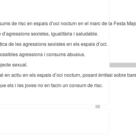
ums de risc en espais d’oci nocturn en el marc de la Festa Ma
d’agressions sexistes, igualitària i saludable. 
àtica de les agressions sexistes en els espais d’oci.
 possibles agressions i consums abusius. 
bjecte sexual.
nal en actiu en els espais d’oci nocturn, posant èmfasi sobre bars i
e els i les joves no en facin un consum de risc.