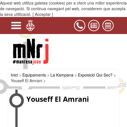
Aquest web utilitza galetes (cookies) per a oferir una millor experiència
MENÚ
de navegació. Si continua navegant pel web, considerem que accepta
la seva utilització.
[ Acceptar ]
+
+
+
-
-
-
+
+
Serveis
Projectes
Activitats
Equipaments
PIJ
Contacta'ns
i
La
Espai
Vídeo
Reserva
Exposició
Catalitza
Ronny
Hafssa
Khalid
Jennifer
Otman
Kawtar
Karim
Yeraimy
Youseff
María
Casals
Kampana
Jove
dels
d'espais
Qui
Eyegue
Baddou
Ait
Benedicto
Touri
Zaki
Akidouch
Isabel
El
José
del
Joan
equipaments
i
Soc?
Hamou
Luna
Amrani
Castro
Bages
Amades
juvenils
materials
de
Manresa
Inici
>
Equipaments
>
La Kampana
>
Exposició Qui Soc?
>
Youseff El Amrani >
Youseff El Amrani