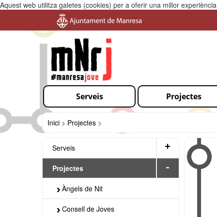
Aquest web utilitza galetes (cookies) per a oferir una millor experiènc
Serveis
Projectes
Inici
>
Projectes
>
+
Serveis
-
Projectes
Àngels de Nit
Consell de Joves