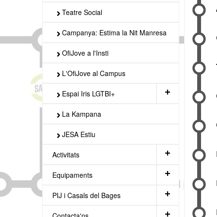
Teatre Social
Campanya: Estima la Nit Manresa
OfiJove a l'Insti
L'OfiJove al Campus
+
Espai Iris LGTBI+
La Kampana
JESA Estiu
+
Activitats
+
Equipaments
+
PIJ i Casals del Bages
+
Contacta'ns