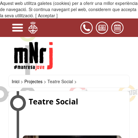
Aquest web utilitza galetes (cookies) per a oferir una millor experiència
MENÚ
de navegació. Si continua navegant pel web, considerem que accepta
la seva utilització.
[ Acceptar ]
+
-
+
+
+
+
+
Serveis
Projectes
Activitats
Equipaments
PIJ
Contacta'ns
i
Àngels
Consell
Teatre
Campanya:
OfiJove
L'OfiJove
Espai
La
JESA
Casals
de
de
Social
Estima
a
al
Iris
Kampana
Estiu
del
Nit
Joves
la
l'Insti
Campus
LGTBI+
Bages
Nit
Manresa
Inici
>
Projectes
>
Teatre Social >
Teatre Social