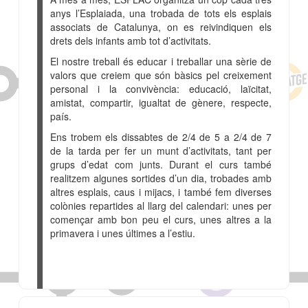
anys l’Esplaiada, una trobada de tots els esplais
associats de Catalunya, on es reivindiquen els
drets dels infants amb tot d’activitats.
El nostre treball és educar i treballar una sèrie de
valors que creiem que són bàsics pel creixement
personal i la convivència: educació, laïcitat,
amistat, compartir, igualtat de gènere, respecte,
país.
Ens trobem els dissabtes de 2/4 de 5 a 2/4 de 7
de la tarda per fer un munt d’activitats, tant per
grups d’edat com junts. Durant el curs també
realitzem algunes sortides d’un dia, trobades amb
altres esplais, caus i mijacs, i també fem diverses
colònies repartides al llarg del calendari: unes per
començar amb bon peu el curs, unes altres a la
primavera i unes últimes a l’estiu.