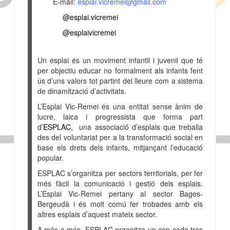
E-mail:
esplai.vicremei@gmail.com
@esplai.vicremei
@esplaivicremei
Un esplai és un moviment infantil i juvenil que té
per objectiu educar no formalment als infants fent
ús d’uns valors tot partint del lleure com a sistema
de dinamització d’activitats.
L’Esplai Vic-Remei és una entitat sense ànim de
lucre, laica i progressista que forma part
d’
ESPLAC
, una associació d’esplais que treballa
des del voluntariat per a la transformació social en
base els drets dels infants, mitjançant l’educació
popular.
ESPLAC s’organitza per sectors territorials, per fer
més fàcil la comunicació i gestió dels esplais.
L’Esplai Vic-Remei pertany al sector Bages-
Bergeudà i és molt comú fer trobades amb els
altres esplais d’aquest mateix sector.
A més a més, ESPLAC organitza un cop cada tres