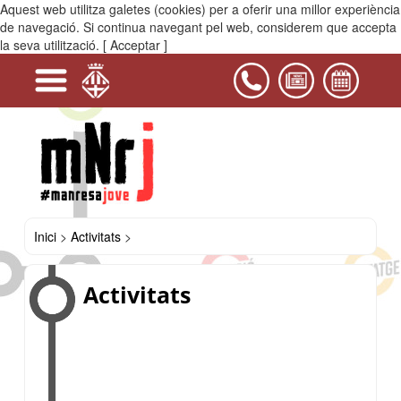
Aquest web utilitza galetes (cookies) per a oferir una millor experiència
MENÚ
de navegació. Si continua navegant pel web, considerem que accepta
la seva utilització.
[ Acceptar ]
+
+
-
+
+
+
+
+
+
+
Serveis
Projectes
Activitats
Equipaments
PIJ
Contacta'ns
i
Activitats
Estiu
Activitats
Concurs
Casals
Espai
Jove
Casal
de
del
Jove
2026
de
cartells
Bages
Joan
Joves
Estiu
Amades
La
Jove
-
Kampana
2026.
OJB
Inici
>
Activitats
>
Activitats