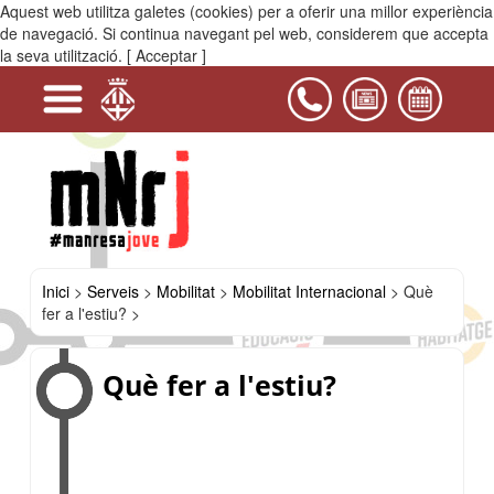
Aquest web utilitza galetes (cookies) per a oferir una millor experiència
MENÚ
de navegació. Si continua navegant pel web, considerem que accepta
la seva utilització.
[ Acceptar ]
-
+
+
+
-
-
+
+
+
+
+
+
Serveis
Projectes
Activitats
Equipaments
PIJ
Contacta'ns
i
Educació
Manresa
Oci
Mobilitat
Salut
Habitatge
Transport
Transport
Mobilitat
Descomptes
Oportunitat
Treballar
Què
Consell
Casals
Treball
i
públic
a
Internacional
per
de
a
fer
del
del
Jove
lleure
a
altres
a
mobilitat
l'estranger
a
Bages
Bages
Manresa
municipis
joves
l'estiu?
-
des
per
projectes
de
viatjar
de
Manresa
a
mobilitat
l'estiu
internacional
Inici
>
Serveis
>
Mobilitat
>
Mobilitat Internacional
>
Què
fer a l'estiu? >
Què fer a l'estiu?