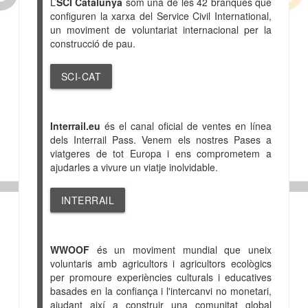
L’
SCI Catalunya
som una de les 42 branques que
configuren la xarxa del Service Civil International,
un moviment de voluntariat internacional per la
construcció de pau.
SCI-CAT
Interrail.eu
és el canal oficial de ventes en línea
dels Interrail Pass. Venem els nostres Pases a
viatgeres de tot Europa i ens comprometem a
ajudarles a vivure un viatje inolvidable.
INTERRAIL
WWOOF
és un moviment mundial que uneix
voluntaris amb agricultors i agricultors ecològics
per promoure experiències culturals i educatives
basades en la confiança i l'intercanvi no monetari,
ajudant així a construir una comunitat global