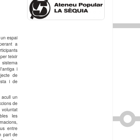
 un espai
mperant a
ticipants
per teixir
l sistema
'antiga i
jecte de
ista i de
 acull un
accions de
 voluntat
bles les
macions,
ius entre
m part de