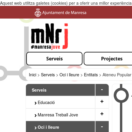
Aquest web utilitza galetes (cookies) per a oferir una millor experiènc
Serveis
Projectes
Inici
>
Serveis
>
Oci i lleure
>
Entitats
>
Ateneu Popular
-
Serveis
+
Educació
+
Manresa Treball Jove
-
Oci i lleure