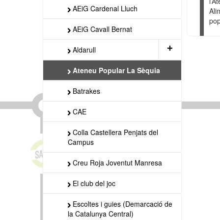
l’A
AEiG Cardenal Lluch
Ali
pop
AEiG Cavall Bernat
+
Aldarull
Ateneu Popular La Sèquia
Batrakes
CAE
Colla Castellera Penjats del
Campus
Creu Roja Joventut Manresa
El club del joc
Escoltes i guies (Demarcació de
la Catalunya Central)