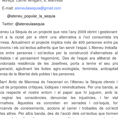
Adreça: Carrer Amigant, 8, Manresa
E-mail:
a
teneulasequia@gmail.com
@ateneu_popular_la_sequia
Twitter:
@ateneulasequia
teneu La Sèquia és un projecte que neix l’any 2009 obrint i gestionant
rt a la ciutat per a oferir una alternativa a l'oci consumista i
resa. Actualment el projecte implica més de 400 persones entre par
ònoms i els col·lectius adherits que fan servir l'espai. L'Ateneu treballa 
ços entre persones i col·lectius per la construcció d'alternatives a
italista i al pensament hegemònic. Des de l'espai ara alliberat de l
ndonada residència de les Josefines, porta a terme el seu pro
peració, aglutinant les lluites agro-ecologista, feminista, anticapital
ensa de la llibertat dels pobles i les persones.
Barri Antic de Manresa és l'escenari on l'Ateneu la Sèquia ofereix i
uit de propostes crítiques, lúdiques i reivindicatives. Per una banda, 
tica respecte el nostre entorn i el paper que hi juguem, amb la
regirar les consciències, denunciar les injustícies, i fer visi
ernatives. Aquestes es concreten en xerrades i col·loquis, for
ercanvis de coneixements, accions al carrer i trobades de col·lect
tes altres. Per altra banda, des de l’acció dels col·lectius que forme