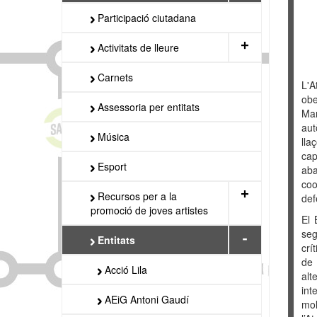
Participació ciutadana
+
Activitats de lleure
Carnets
L'A
obe
Assessoria per entitats
Man
aut
Música
lla
cap
Esport
aba
coo
+
Recursos per a la
def
promoció de joves artistes
El 
seg
-
Entitats
crí
de 
Acció Lila
alt
int
AEiG Antoni Gaudí
mol