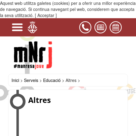
Aquest web utilitza galetes (cookies) per a oferir una millor experiència
MENÚ
de navegació. Si continua navegant pel web, considerem que accepta
la seva utilització.
[ Acceptar ]
-
-
+
+
+
+
+
+
+
+
+
Serveis
Projectes
Activitats
Equipaments
PIJ
Contacta'ns
i
Educació
Manresa
Oci
Mobilitat
Salut
Habitatge
Formació
Formació
Idiomes
Altres
Assessoria
Punt
Campus
Casals
Treball
i
reglada
no
d'educació
d'estudi
Universitari
del
Jove
lleure
reglada
de
Manresa
Bages
l'OJB
Inici
>
Serveis
>
Educació
>
Altres >
Altres