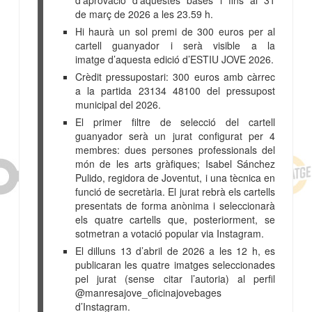
de
març de 2026 a les 23.59 h.
Hi haurà un sol premi de 300 euros per al
cartell guanyador i serà visible a la
imatge
d’aquesta edició d’ESTIU JOVE 2026.
Crèdit pressupostari: 300 euros amb càrrec
a la partida 23134 48100 del pressupost
municipal del 2026.
El primer filtre de selecció del cartell
guanyador serà un jurat configurat per 4
membres: dues persones professionals del
món de les arts gràfiques; Isabel Sánchez
Pulido, regidora de Joventut, i una tècnica en
funció de secretària. El jurat rebrà els cartells
presentats de forma anònima i seleccionarà
els quatre cartells que, posteriorment, se
sotmetran a votació popular via Instagram.
El dilluns 13 d’abril de 2026 a les 12 h, es
publicaran les quatre imatges seleccionades
pel jurat (sense citar l’autoria) al perfil
@manresajove_oficinajovebages
d’Instagram.