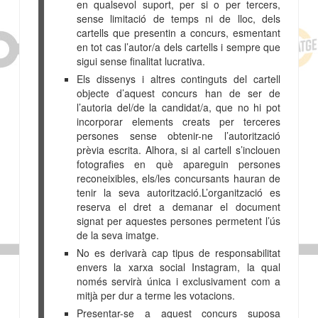
en qualsevol suport, per si o per tercers,
sense limitació de temps ni de lloc, dels
cartells que presentin a concurs, esmentant
en tot cas l’autor/a dels cartells i sempre que
sigui sense finalitat lucrativa.
Els dissenys i altres continguts del cartell
objecte d’aquest concurs han de ser de
l’autoria del/de la candidat/a, que no hi pot
incorporar elements creats per terceres
persones sense obtenir-ne l’autorització
prèvia escrita. Alhora, si al cartell s’inclouen
fotografies en què apareguin persones
reconeixibles, els/les concursants hauran de
tenir la seva autorització.L’organització es
reserva el dret a demanar el document
signat per aquestes persones permetent l’ús
de la seva imatge.
No es derivarà cap tipus de responsabilitat
envers la xarxa social Instagram, la qual
només servirà única i
exclusivament com a
mitjà per dur a terme les votacions.
Presentar-se a aquest concurs suposa