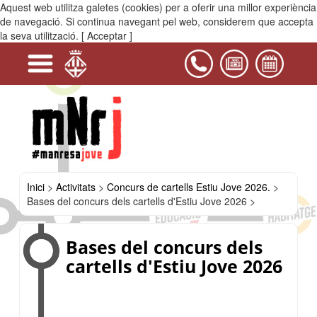
Aquest web utilitza galetes (cookies) per a oferir una millor experiència
MENÚ
de navegació. Si continua navegant pel web, considerem que accepta
la seva utilització.
[ Acceptar ]
+
+
-
+
+
+
-
+
+
+
Serveis
Projectes
Activitats
Equipaments
PIJ
Contacta'ns
i
Activitats
Estiu
Activitats
Concurs
Bases
Casals
Espai
Jove
Casal
de
del
del
Jove
2026
de
cartells
concurs
Bages
Joan
Joves
Estiu
dels
Amades
La
Jove
cartells
-
Kampana
2026.
d'Estiu
OJB
Jove
2026
Inici
>
Activitats
>
Concurs de cartells Estiu Jove 2026.
>
Bases del concurs dels cartells d'Estiu Jove 2026 >
Bases del concurs dels
cartells d'Estiu Jove 2026