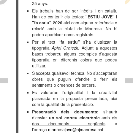
25 anys.
Els treballs han de ser inèdits i en català.
Han de contenir els textos:
"ESTIU JOVE" i
"fa estiu" 2026
així com alguna referència o
relació amb la ciutat de Manresa. No hi
poden aparèixer noms registrats.
Per al text
“fa estiu”
s’ha d’utilitzar la
tipografia
Apfel Grotezk
. Adjunt a aquestes
bases
trobareu alguns exemples d’aquesta
tipografia en diferents colors que podeu
utilitzar.
S'accepta qualsevol tècnica. No s’acceptaran
obres que puguin ofendre o ferir els
sentiments o creences de tercers.
Es valoraran l’originalitat i la creativitat
plasmada en la proposta presentada, així
com la qualitat de la presentació.
Presentació dels documents:
s’haurà
d’enviar
un sol correu electrònic
amb
els
dos documents següents
a
l’adreça
manresajove@ajmanresa.cat
: