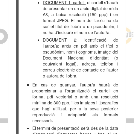
DOCUMENT 1: c
artell:
el cartell s’haurà
de presentar en un arxiu digital de mida
A3, a baixa resolució (150 ppp) i en
format JPEG. El nom de l’arxiu ha de
ser el títol de l’obra o un pseudònim, i
no ha d’incloure el nom de l’autor/a.
DOCUMENT 2: identificació de
l'autor/a
: arxiu en pdf amb el títol o
pseudònim, nom i cognoms, imatge del
Document Nacional d’Identitat (o
equivalent legal), adreça, telèfon i
correu electrònic de contacte de l'autor
o autora de l'obra.
En cas de guanyar, l’autor/a haurà de
proporcionar a l’organització el cartell en
format pdf vectorial o amb una resolució
mínima de 300 ppp, i les imatges i tipografies
que hagi utilitzat, per a la seva posterior
reproducció i adaptació als formats
necessaris.
El termini de presentació serà des de la data
d’aprovació d’aquestes bases i fins al 31