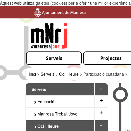
Aquest web utilitza galetes (cookies) per a oferir una millor experiènc
Serveis
Projectes
Inici
>
Serveis
>
Oci i lleure
>
Participació ciutadana >
-
Serveis
+
Educació
+
Manresa Treball Jove
-
Oci i lleure