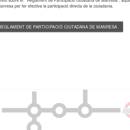
bretó sobre el " Reglament de Participació ciutadana de Manresa", aques
anresa per fer efectiva la participació directa de la ciutadania.
REGLAMENT DE PARTICIPACIÓ CIUTADANA DE MANRESA