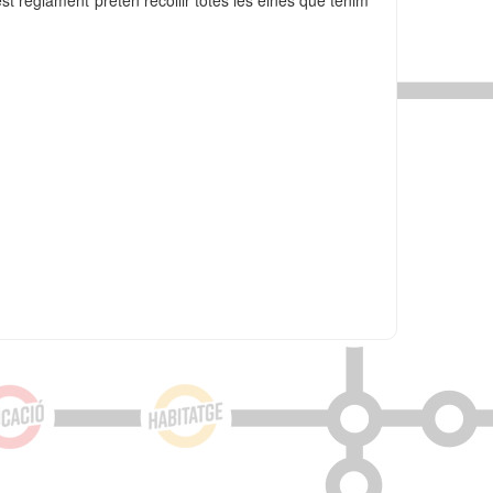
t reglament pretén recollir totes les eines que tenim