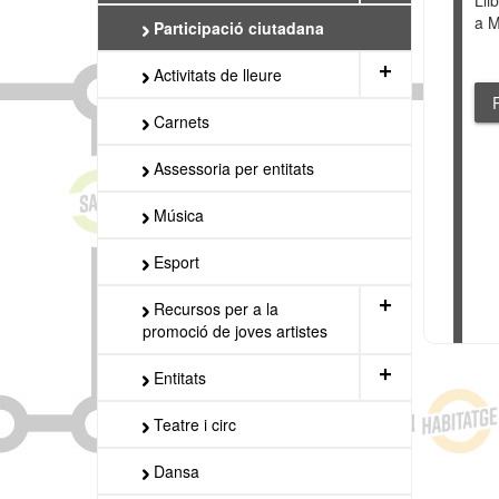
Lli
a M
Participació ciutadana
+
Activitats de lleure
Carnets
Assessoria per entitats
Música
Esport
+
Recursos per a la
promoció de joves artistes
+
Entitats
Teatre i circ
Dansa