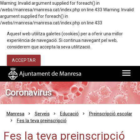
Warning: Invalid argument supplied for foreach() in
/webs/manresa/manresa.cat/index.php on line 433 Warning: Invalid
argument supplied for foreach() in
/webs/manresa/manresa.cat/index.php on line 433
Aquest web utilitza galetes (cookies) per a oferir una millor
experiència de navegació. Si continua navegant pel web,
considerem que accepta la seva utilització.
ACCEPTAR
menu
Coronavirus
Manresa
Serveis
Educació
Preinscripció escolar
Fes la teva preinscripció
Fes la teva preinscripció