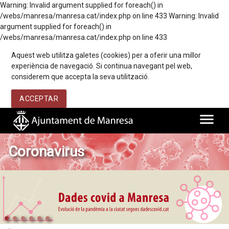
Warning: Invalid argument supplied for foreach() in
/webs/manresa/manresa.cat/index.php on line 433 Warning: Invalid
argument supplied for foreach() in
/webs/manresa/manresa.cat/index.php on line 433
Aquest web utilitza galetes (cookies) per a oferir una millor
experiència de navegació. Si continua navegant pel web,
considerem que accepta la seva utilització.
ACCEPTAR
menu
Coronavirus