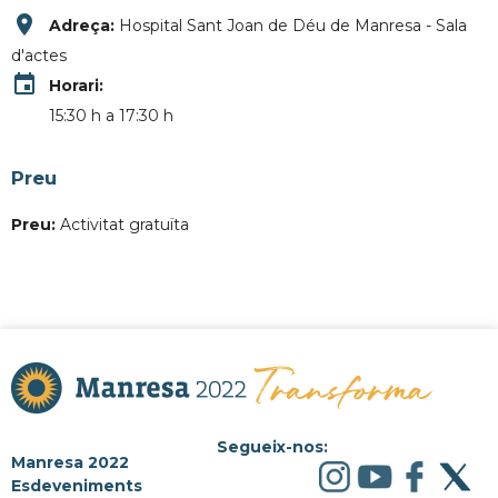
place
Adreça:
Hospital Sant Joan de Déu de Manresa - Sala
d'actes
event
Horari:
15:30 h a 17:30 h
Preu
Preu:
Activitat gratuïta
Segueix-nos:
Manresa 2022
Esdeveniments