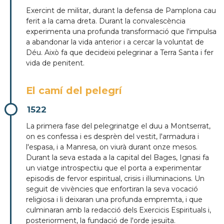
Exercint de militar, durant la defensa de Pamplona cau
ferit a la cama dreta. Durant la convalescència
experimenta una profunda transformació que l'impulsa
a abandonar la vida anterior i a cercar la voluntat de
Déu. Això fa que decideixi pelegrinar a Terra Santa i fer
vida de penitent.
El camí del pelegrí
1522
La primera fase del pelegrinatge el duu a Montserrat,
on es confessa i es desprèn del vestit, l'armadura i
l'espasa, i a Manresa, on viurà durant onze mesos.
Durant la seva estada a la capital del Bages, Ignasi fa
un viatge introspectiu que el porta a experimentar
episodis de fervor espiritual, crisis i il·luminacions. Un
seguit de vivències que enfortiran la seva vocació
religiosa i li deixaran una profunda empremta, i que
culminaran amb la redacció dels Exercicis Espirituals i,
posteriorment, la fundació de l'orde jesuïta.