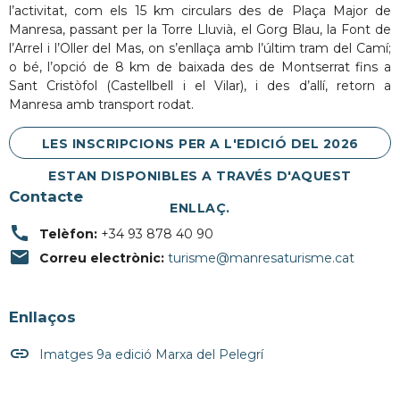
l’activitat, com els 15 km circulars des de Plaça Major de
Manresa, passant per la Torre Lluvià, el Gorg Blau, la Font de
l’Arrel i l’Oller del Mas, on s’enllaça amb l’últim tram del Camí;
o bé, l’opció de 8 km de baixada des de Montserrat fins a
Sant Cristòfol (Castellbell i el Vilar), i des d’allí, retorn a
Manresa amb transport rodat.
LES INSCRIPCIONS PER A L'EDICIÓ DEL 2026
ESTAN DISPONIBLES A TRAVÉS D'AQUEST
Contacte
ENLLAÇ.
call
Telèfon:
+34 93 878 40 90
email
Correu electrònic:
turisme@manresaturisme.cat
Enllaços
insert_link
Imatges 9a edició Marxa del Pelegrí