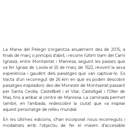
La Marxa del Pelegrí s’organitza anualment des de 2015, a
finals de març o principis d’abril, i recorre l’últim tram del Camí
Ignasià, entre Montserrat i Manresa, seguint les passes que
va fer Ignasi de Loiola el 25 de març de 1522, revivint la seva
experiència i gaudint dels paisatges que van captivar-lo. Es
tracta d’un recorregut de 26 km en què es poden descobrir
paisatges inspiradors: des del Monestir de Montserrat passant
per Santa Cecília, Castellbell i el Vilar, Castellgalí i l’Oller de
Mas, fins a arribar al centre de Manresa. La caminada permet
també, en l’arribada, redescobrir la ciutat que va inspirar
aquest personatge de relleu mundial.
En les últimes edicions, s’han incorporat nous recorreguts i
modalitats amb l’objectiu de fer el màxim d’accessible