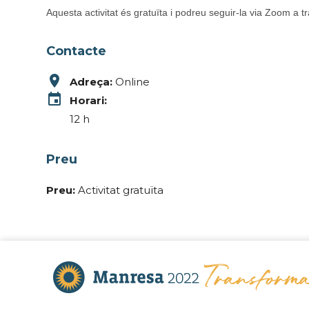
Aquesta activitat és gratuïta i podreu seguir-la via Zoom a t
Contacte
place
Adreça:
Online
event
Horari:
12 h
Preu
Preu:
Activitat gratuïta