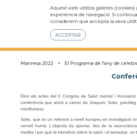
Aquest web utilitza galetes (cookies) 
experiència de navegació. Si continu
considerem que accepta la seva utilit
ACCEPTAR
Manresa 2022
El Programa de l'any de celebr
Conferè
Dins els actes del II Congrés de Salut mental i Innovac
conferència que anirà a càrrec de Joaquim Soler, psicòleg c
mindfulness.
Soler, que és un referent a nivell europeu en investigació en
cervell humà. L’objectiu és aportar, des de la neurociènc
medita i per què té beneficis sobre la salut i el benestar, un 