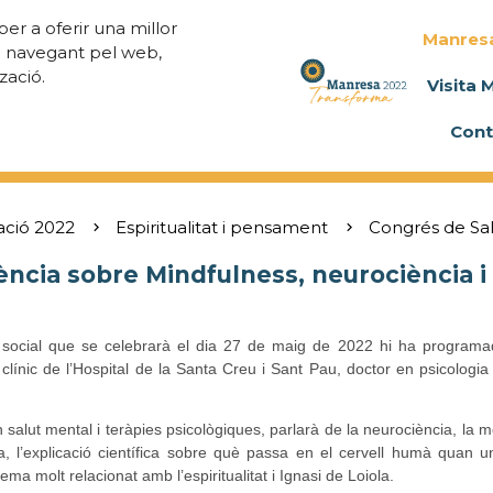
per a oferir una millor
Manres
a navegant pel web,
zació.
Visita 
Cont
ació 2022
Espiritualitat i pensament
Congrés de Sa
ncia sobre Mindfulness, neurociència i
ió social que se celebrarà el dia 27 de maig de 2022 hi ha program
línic de l’Hospital de la Santa Creu i Sant Pau, doctor en psicologia
 salut mental i teràpies psicològiques, parlarà de la neurociència, la me
ia, l’explicació científica sobre què passa en el cervell humà quan 
tema molt relacionat amb l’espiritualitat i Ignasi de Loiola.