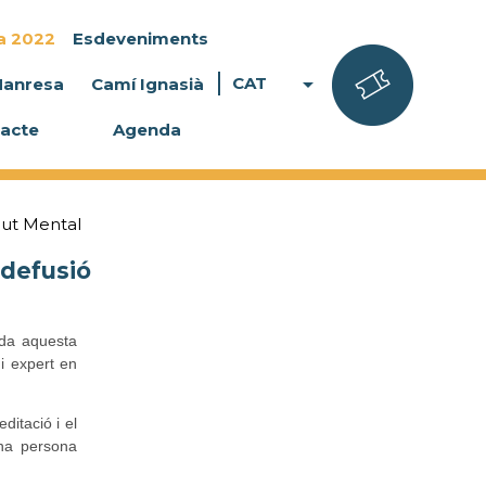
a 2022
Esdeveniments
arrow_drop_down
CAT
Manresa
Camí Ignasià
acte
Agenda
lut Mental
 defusió
ada aquesta
 i expert en
ditació i el
una persona