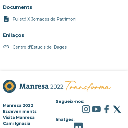
Documents
description
Fulletó X Jornades de Patrimoni
Enllaços
insert_link
Centre d'Estudis del Bages
Segueix-nos:
Manresa 2022
Esdeveniments
Visita Manresa
Imatges:
Camí Ignasià