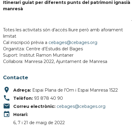
Itinerari guiat per diferents punts del patrimoni ignasià
manresà
.
Totes les activitats són d’accés lliure però amb aforament
limitat
Cal inscripció prèvia a
cebages@cebages.org
Organitza: Centre d’Estudis del Bages
Suport: Institut Ramon Muntaner
Col·labora: Manresa 2022, Ajuntament de Manresa
Contacte
place
Adreça:
Espai Plana de l'Om i Espai Manresa 1522
call
Telèfon:
93 878 40 90
email
Correu electrònic:
cebages@cebages.org
event
Horari:
6, 7 i 21 de maig de 2022