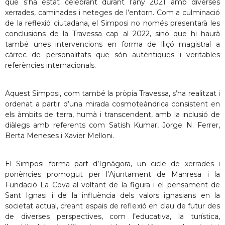
que s’ha estat celebrant durant l’any 2021 amb diverses
xerrades, caminades i neteges de l’entorn. Com a culminació
de la reflexió ciutadana, el Simposi no només presentarà les
conclusions de la Travessa cap al 2022, sinó que hi haurà
també unes intervencions en forma de lliçó magistral a
càrrec de personalitats que són autèntiques i veritables
referències internacionals.
Aquest Simposi, com també la pròpia Travessa, s’ha realitzat i
ordenat a partir d’una mirada cosmoteàndrica consistent en
els àmbits de terra, humà i transcendent, amb la inclusió de
diàlegs amb referents com Satish Kumar, Jorge N. Ferrer,
Berta Meneses i Xavier Melloni.
El Simposi forma part d’Ignàgora, un cicle de xerrades i
ponències promogut per l’Ajuntament de Manresa i la
Fundació La Cova al voltant de la figura i el pensament de
Sant Ignasi i de la influència dels valors ignasians en la
societat actual, creant espais de reflexió en clau de futur des
de diverses perspectives, com l’educativa, la turística,