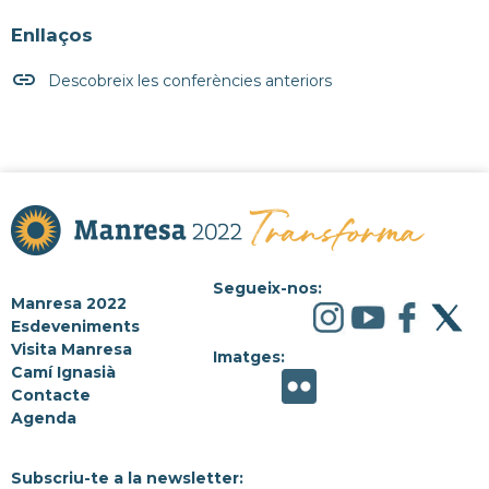
Enllaços
insert_link
Descobreix les conferències anteriors
Segueix-nos:
Manresa 2022
Esdeveniments
Visita Manresa
Imatges:
Camí Ignasià
Contacte
Agenda
Subscriu-te a la newsletter: