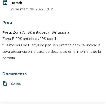
event
Horari:
25 de març del 2022 · 20 h
Preu
Preu:
Zona A: 15€ anticipat / 18€ taquilla
Zona B: 12€ anticipat / 15€ taquilla
*Els menors de 8 anys no paguen entrada però cal indicar la
seva presència en la caixa de descripció en el moment de la
compra.
Documents
description
Zones