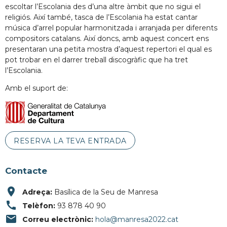
escoltar l’Escolania des d’una altre àmbit que no sigui el
religiós. Així també, tasca de l’Escolania ha estat cantar
música d’arrel popular harmonitzada i arranjada per diferents
compositors catalans. Així doncs, amb aquest concert ens
presentaran una petita mostra d’aquest repertori el qual es
pot trobar en el darrer treball discogràfic que ha tret
l’Escolania.
Amb el suport de:
RESERVA LA TEVA ENTRADA
Contacte
place
Adreça:
Basílica de la Seu de Manresa
call
Telèfon:
93 878 40 90
email
Correu electrònic:
hola@manresa2022.cat