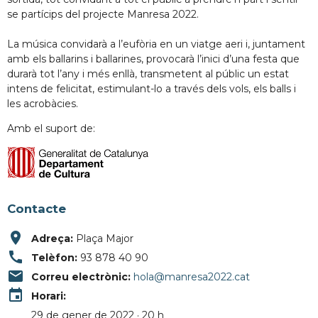
se partícips del projecte Manresa 2022.
La música convidarà a l’eufòria en un viatge aeri i, juntament
amb els ballarins i ballarines, provocarà l’inici d’una festa que
durarà tot l’any i més enllà, transmetent al públic un estat
intens de felicitat, estimulant-lo a través dels vols, els balls i
les acrobàcies.
Amb el suport de:
Contacte
place
Adreça:
Plaça Major
call
Telèfon:
93 878 40 90
email
Correu electrònic:
hola@manresa2022.cat
event
Horari:
29 de gener de 2022 · 20 h