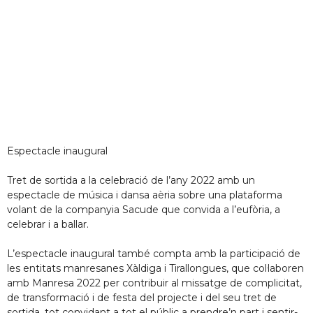
Espectacle inaugural
Tret de sortida a la celebració de l’any 2022 amb un
espectacle de música i dansa aèria sobre una plataforma
volant de la companyia Sacude que convida a l’eufòria, a
celebrar i a ballar.
L’espectacle inaugural també compta amb la participació de
les entitats manresanes Xàldiga i Tirallongues, que col·laboren
amb Manresa 2022 per contribuir al missatge de complicitat,
de transformació i de festa del projecte i del seu tret de
sortida, tot convidant a tot el públic a prendre’n part i sentir-