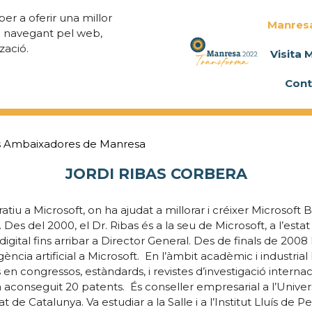
per a oferir una millor
Manres
a navegant pel web,
zació.
Visita 
Cont
 Ambaixadores de Manresa
JORDI RIBAS CORBERA
tiu a Microsoft, on ha ajudat a millorar i créixer Microsoft B
Des del 2000, el Dr. Ribas és a la seu de Microsoft, a l’estat
tal fins arribar a Director General. Des de finals de 2008 
igència artificial a Microsoft. En l’àmbit acadèmic i industrial
en congressos, estàndards, i revistes d’investigació internac
 aconseguit 20 patents. És conseller empresarial a l’Univer
de Catalunya. Va estudiar a la Salle i a l’Institut Lluís de P