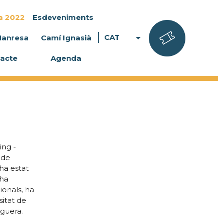
a 2022
Esdeveniments
arrow_drop_down
CAT
Manresa
Camí Ignasià
acte
Agenda
ing -
 de
ha estat
 ha
ionals, ha
sitat de
eguera.