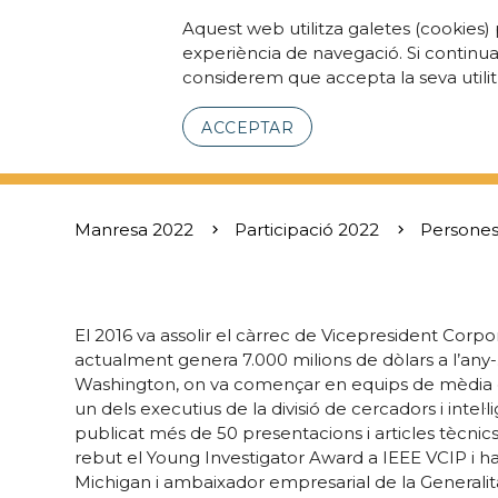
Aquest web utilitza galetes (cookies) 
experiència de navegació. Si continu
considerem que accepta la seva utilit
ACCEPTAR
Manresa 2022
Participació 2022
Persones
El 2016 va assolir el càrrec de Vicepresident Corpora
actualment genera 7.000 milions de dòlars a l’any-. 
Washington, on va començar en equips de mèdia digi
un dels executius de la divisió de cercadors i intel·l
publicat més de 50 presentacions i articles tècnics 
rebut el Young Investigator Award a IEEE VCIP i ha
Michigan i ambaixador empresarial de la Generalitat 