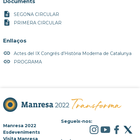
Documents
description
SEGONA CIRCULAR
description
PRIMERA CIRCULAR
Enllaços
insert_link
Actes del IX Congrés d’Història Moderna de Catalunya
insert_link
PROGRAMA
Segueix-nos:
Manresa 2022
Esdeveniments
Visita Manresa