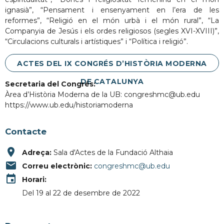
ignasià”, “Pensament i ensenyament en l’era de les
reformes”, “Religió en el món urbà i el món rural”, “La
Companyia de Jesús i els ordes religiosos (segles XVI-XVIII)”,
“Circulacions culturals i artístiques” i “Política i religió”.
ACTES DEL IX CONGRÉS D’HISTÒRIA MODERNA
DE CATALUNYA
Secretaria del Congrés:
Àrea d’Història Moderna de la UB: congreshmc@ub.edu
https://www.ub.edu/historiamoderna
Contacte
place
Adreça:
Sala d'Actes de la Fundació Althaia
email
Correu electrònic:
congreshmc@ub.edu
event
Horari:
Del 19 al 22 de desembre de 2022