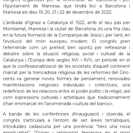
l’Ajuntament de Manresa, que tindrà lloc a Barcelona i
Manresa els dies 19, 20, 21 i 22 de desembre de 2022.
L’arribada d’Ignasi a Catalunya el 1522, amb el seu pas per
Montserrat, Manresa i la ciutat de Barcelona, és una fita clau
en la futura formació de la Companyia de Jesús i, per tant, en
l’evolució del món europeu modern. El congrés pren
l’efemèride com un pretext ben oportú per reflexionar i
debatre sobre la situació religiosa, social i cultural de la
Catalunya i l’Europa dels segles XVI i XVII, un període en el
que la confessionalització de les societats d’aquell continent
marcat per la trencadissa religiosa de les reformes del Cinc-
cents va generar noves formes de pensament, renovades
manifestacions religioses individuals i col·lectives, una
redefinició de les relacions entre el poder polític i la religió, així
com expressions culturals i artístiques que tradicionalment
s’han emmarcat en l’anomenada «cultura del barroc».
A banda de les conferències d’inauguració i cloenda, el
congrés s’articularà a l’entorn de set àrees temàtiques,
introduïdes cadascuna per una ponència: “Vers una nova
espiritualitat”, “Dones i religiositat femenina en el món