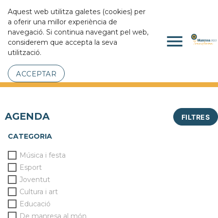
Aquest web utilitza galetes (cookies) per
a oferir una millor experiència de
navegació. Si continua navegant pel web,
menu
considerem que accepta la seva
utilització.
ACCEPTAR
AGENDA
FILTRES
CATEGORIA
Música i festa
Esport
Joventut
Cultura i art
Educació
De manresa al món